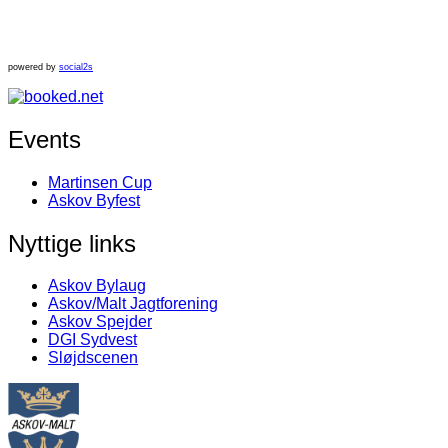
powered by
social2s
Events
Martinsen Cup
Askov Byfest
Nyttige links
Askov Bylaug
Askov/Malt Jagtforening
Askov Spejder
DGI Sydvest
Sløjdscenen