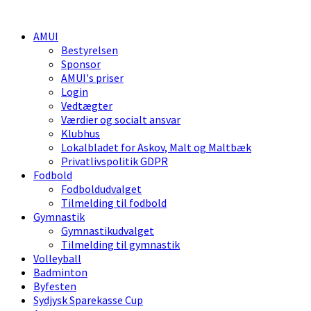
AMUI
Bestyrelsen
Sponsor
AMUI's priser
Login
Vedtægter
Værdier og socialt ansvar
Klubhus
Lokalbladet for Askov, Malt og Maltbæk
Privatlivspolitik GDPR
Fodbold
Fodboldudvalget
Tilmelding til fodbold
Gymnastik
Gymnastikudvalget
Tilmelding til gymnastik
Volleyball
Badminton
Byfesten
Sydjysk Sparekasse Cup