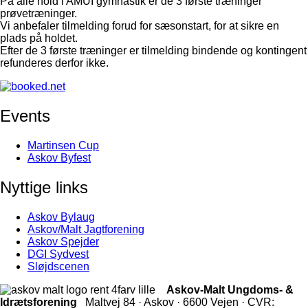
På alle hold i AMUI gymnastik er de 3 første træninger
prøvetræninger.
Vi anbefaler tilmelding forud for sæsonstart, for at sikre en
plads på holdet.
Efter de 3 første træninger er tilmelding bindende og kontingent
refunderes derfor ikke.
Events
Martinsen Cup
Askov Byfest
Nyttige links
Askov Bylaug
Askov/Malt Jagtforening
Askov Spejder
DGI Sydvest
Sløjdscenen
Askov-Malt Ungdoms- &
Idrætsforening
Maltvej 84 · Askov · 6600 Vejen · CVR: