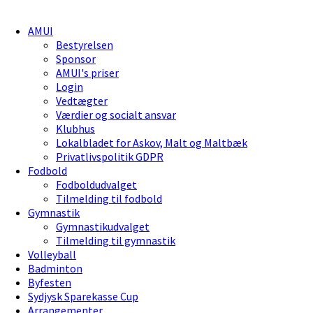
AMUI
Bestyrelsen
Sponsor
AMUI's priser
Login
Vedtægter
Værdier og socialt ansvar
Klubhus
Lokalbladet for Askov, Malt og Maltbæk
Privatlivspolitik GDPR
Fodbold
Fodboldudvalget
Tilmelding til fodbold
Gymnastik
Gymnastikudvalget
Tilmelding til gymnastik
Volleyball
Badminton
Byfesten
Sydjysk Sparekasse Cup
Arrangementer