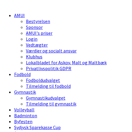
AMUI
Bestyrelsen
Sponsor
AMUI's priser
Login
Vedtægter
Værdier og socialt ansvar
Klubhus
Lokalbladet for Askov, Malt og Maltbæk
Privatlivspolitik GDPR
Fodbold
Fodboldudvalget
Tilmelding til fodbold
Gymnastik
Gymnastikudvalget
Tilmelding til gymnastik
Volleyball
Badminton
Byfesten
Sydjysk Sparekasse Cup